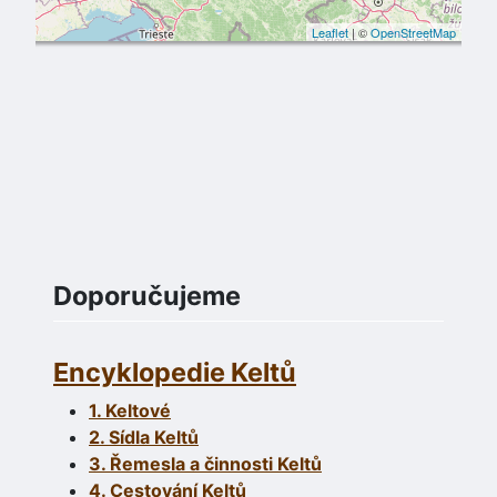
Leaflet
| ©
OpenStreetMap
Doporučujeme
Encyklopedie Keltů
1. Keltové
2. Sídla Keltů
3. Řemesla a činnosti Keltů
4. Cestování Keltů