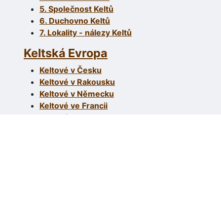
5. Společnost Keltů
6. Duchovno Keltů
7. Lokality - nálezy Keltů
Keltská Evropa
Keltové v Česku
Keltové v Rakousku
Keltové v Německu
Keltové ve Francii
Keltové na Slovensku
Keltové ve Švýcarsku
Keltové v Srbsku
Keltové v Maďarsku
Keltové v Anglii
Keltové v Polsku
Keltové v Itálii
Keltové v Belgii
Keltové v Bulharsku