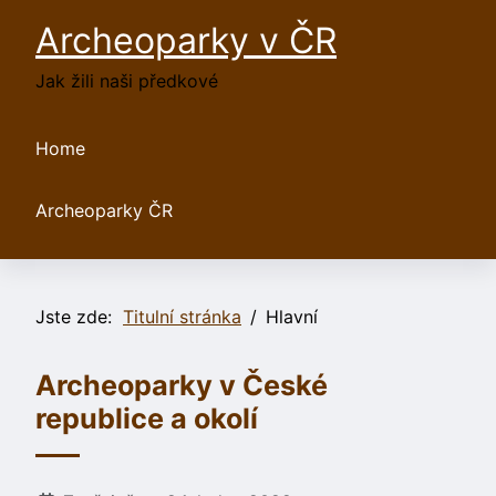
Archeoparky v ČR
Jak žili naši předkové
Home
Archeoparky ČR
Jste zde:
Titulní stránka
Hlavní
Archeoparky v České
republice a okolí