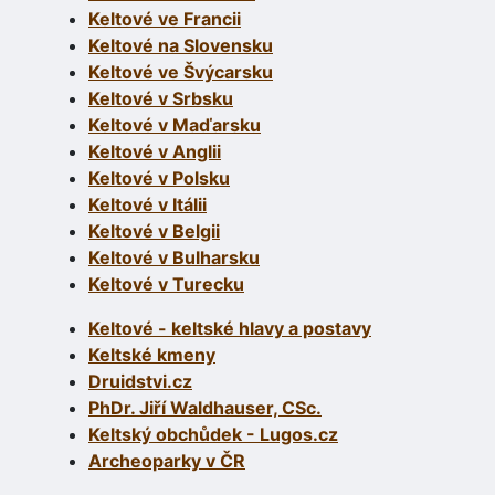
Keltové ve Francii
Keltové na Slovensku
Keltové ve Švýcarsku
Keltové v Srbsku
Keltové v Maďarsku
Keltové v Anglii
Keltové v Polsku
Keltové v Itálii
Keltové v Belgii
Keltové v Bulharsku
Keltové v Turecku
Keltové - keltské hlavy a postavy
Keltské kmeny
Druidstvi.cz
PhDr. Jiří Waldhauser, CSc.
Keltský obchůdek - Lugos.cz
Archeoparky v ČR