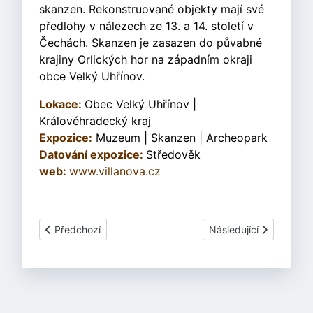
skanzen. Rekonstruované objekty mají své
předlohy v nálezech ze 13. a 14. století v
Čechách. Skanzen je zasazen do půvabné
krajiny Orlických hor na západním okraji
obce Velký Uhřínov.
Lokace:
Obec Velký Uhřínov |
Královéhradecký kraj
Expozice:
Muzeum | Skanzen | Archeopark
Datování expozice:
Středověk
web:
www.villanova.cz
Předchozí článek: Pravěká Osada Křivolík
Další článek: Archeol
Předchozí
Následující