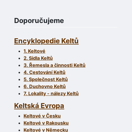
Doporučujeme
Encyklopedie Keltů
1. Keltové
2. Sídla Keltů
3. Řemesla a činnosti Keltů
4. Cestování Keltů
5. Společnost Keltů
6. Duchovno Keltů
7. Lokality - nálezy Keltů
Keltská Evropa
Keltové v Česku
Keltové v Rakousku
Keltové v Německu